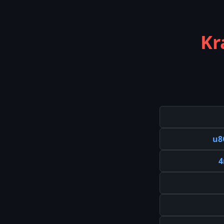
Kr
u8
4