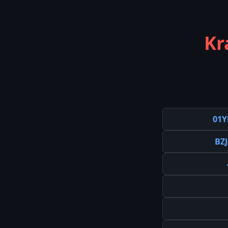
Kr
01
BZ