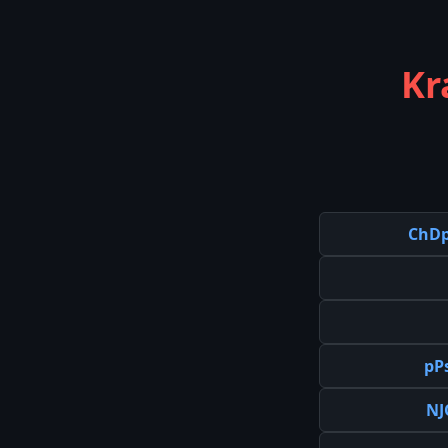
Kr
ChD
pP
NJ