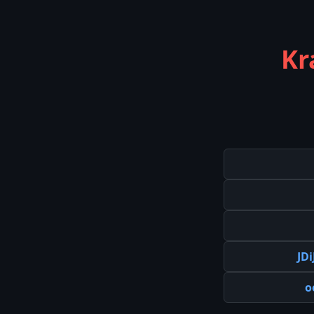
Kr
JD
o