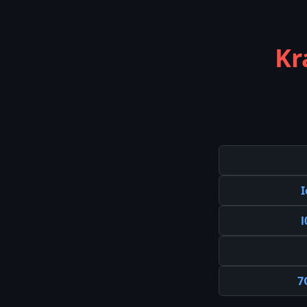
Kr
I
7