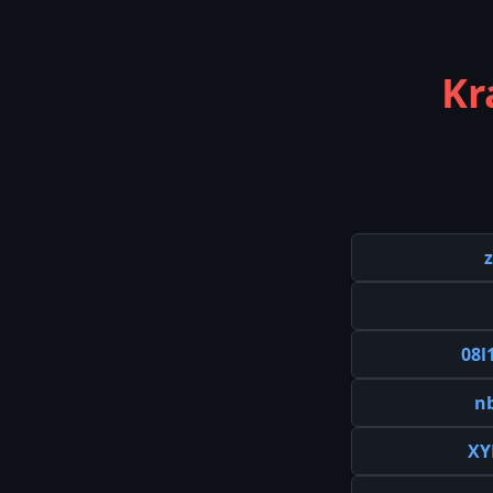
Kr
08l
n
XY