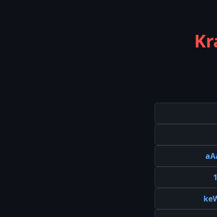
Kr
aA
ke