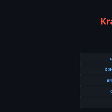
Kr
D0
6